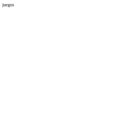
juegos